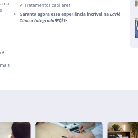
ia na
✔ Tratamentos capilares
e
Garanta agora essa experiência incrível na
Lavié
Clínica Integrada💖💆✨
a e
 mais