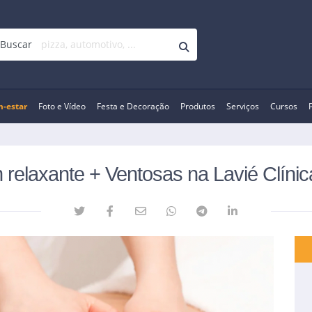
Buscar
-estar
Foto e Vídeo
Festa e Decoração
Produtos
Serviços
Cursos
elaxante + Ventosas na Lavié Clínic