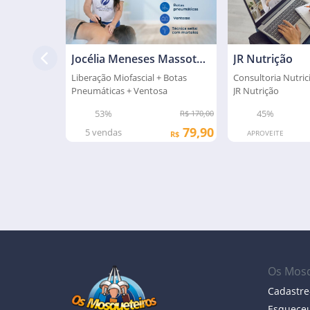
Jocélia Meneses Massoterapeuta
JR Nutrição
Liberação Miofascial + Botas
Consultoria Nutric
Pneumáticas + Ventosa
JR Nutrição
53%
45%
R$ 170,00
79,90
5
vendas
APROVEITE
R$
Os Mosq
Cadastre
Esqueceu