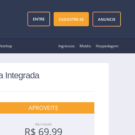
ENTRE
CADASTRE-SE
ANUNCIE
Petshop
Ingressos
Motéis
Hospedagem
a Integrada
APROVEITE
R$ 170,00
R$ 69,99