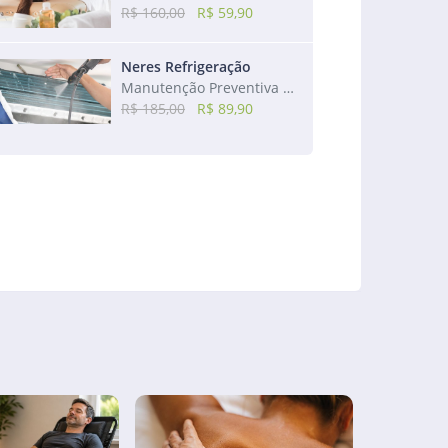
R$ 160,00
R$ 59,90
Neres Refrigeração
Manutenção Preventiva de ar-condicionado de 7.500 a 24.000 btus
R$ 185,00
R$ 89,90