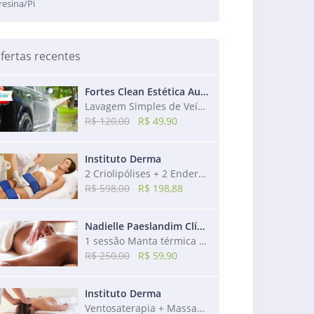
resina/Pi
fertas recentes
Fortes Clean Estética Automotiva
Lavagem Simples de Veículo + Aspiração + Higienização dos Bancos + Revitalização
R$ 120,00
R$ 49,90
Instituto Derma
2 Criolipólises + 2 Endermos + 2 Drenagens + 2 Modeladoras + 2 Utrassons
R$ 598,00
R$ 198,88
Nadielle Paeslandim Clínica de Estética
1 sessão Manta térmica + 1 sessão de Massagem redutora + 1 sessão de Drenagem
R$ 250,00
R$ 59,90
Instituto Derma
Ventosaterapia + Massagem Relaxante + Bônus: Massagem Craniana