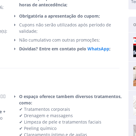
Te
horas de antecedência;
6;
Obrigatória a apresentação do cupom;
o
Cupons não serão utilizados após período de
(s):
validade;
Não cumulativo com outras promoções;
Dúvidas? Entre em contato pelo
WhatsApp
;
‍♀️
O espaço oferece tambem diversos tratamentos,
como:
✔ Tratamentos corporais
e +
✔ Drenagem e massagens
 o
✔ Limpeza de pele e tratamentos faciais
✔ Peeling químico
✔ Clareamento íntimo e de axilas