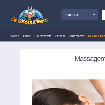
TERESINA
Home
Todas
Gastronomia
Estética
Automotivo
Saúde e Bem
Massagem r