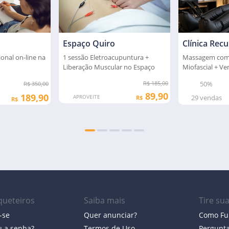
Espaço Quiro
Clínica Rec
ional on-line na
1 sessão Eletroacupuntura +
Massagem com 
Liberação Muscular no Espaço
Miofascial + Ve
Quiro
pneumática
R$ 185,00
50%
R$ 350,00
89,90
189,90
APROVEITE
29
vendas
R$
R$
ueteiros
Saiba mais
Tire su
-se
Quer anunciar?
Como Fu
 a senha?
Termos de Uso
Pergunt