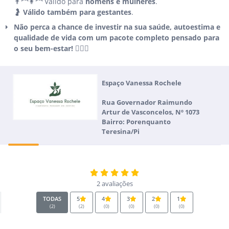
👨‍🦰👩‍🦰 Válido para
homens e mulheres
.
🤰
Válido também para gestantes
.
Não perca a chance de investir na sua saúde, autoestima e
qualidade de vida com um pacote completo pensado para
o seu bem-estar! 💆‍♀️✨
Espaço Vanessa Rochele
Rua Governador Raimundo
Artur de Vasconcelos, Nº 1073
Bairro: Porenquanto
Teresina/Pi
2 avaliações
TODAS
5
4
3
2
1
(2)
(2)
(0)
(0)
(0)
(0)