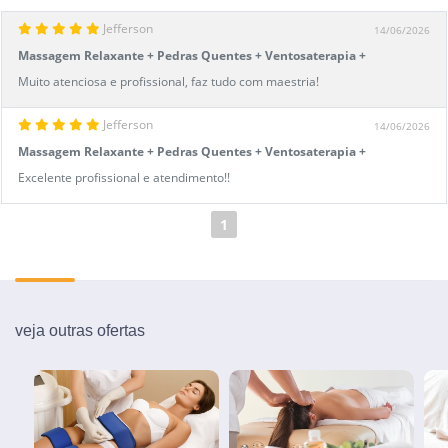
Jefferson
14/06/2026
Massagem Relaxante + Pedras Quentes + Ventosaterapia +
Liberação Miofascial
Muito atenciosa e profissional, faz tudo com maestria!
Jefferson
14/06/2026
Massagem Relaxante + Pedras Quentes + Ventosaterapia +
Liberação Miofascial
Excelente profissional e atendimento!!
1
veja outras ofertas