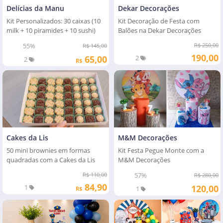
Delícias da Manu
Dekar Decorações
Kit Personalizados: 30 caixas (10
Kit Decoração de Festa com
milk + 10 piramides + 10 sushi)
Balões na Dekar Decorações
55%
R$ 250,00
R$ 145,00
190,00
65,00
2
2
R$
Cakes da Lis
M&M Decorações
50 mini brownies em formas
Kit Festa Pegue Monte com a
quadradas com a Cakes da Lis
M&M Decorações
R$ 110,00
57%
R$ 280,00
84,90
1
120,00
1
R$