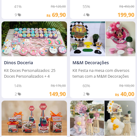
41%
55%
R$ 120,00
R$ 450,00
69,90
199,90
9
4
R$
Dinos Doceria
M&M Decorações
Kit Doces Personalizados: 25
Kit Festa na mesa com diversos
Doces Personalizados + 4
temas com a M&M Decorações
Cupcakes
14%
60%
R$ 176,00
R$ 100,00
149,90
40,00
2
2
R$