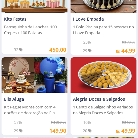
I Love Empada
Kits Festas
1 Bolo Piscina para 15 pessoas no
Barraquinha de Lanches: 100
I Love Empada
Crepes + 100 Batatas +
75hambúrgueres
35%
R$ 70,00
450,00
44,99
32
29
R$
Elis Aluga
Alegria Doces e Salgados
Kit Pegue Monte com com 4
1 Cento de Salgadinhos Variados
opções de decoração na Elis
na Alegria Doces e Salgados
Aluga
57%
16%
R$ 350,00
R$ 60,00
149,90
49,99
29
20
R$