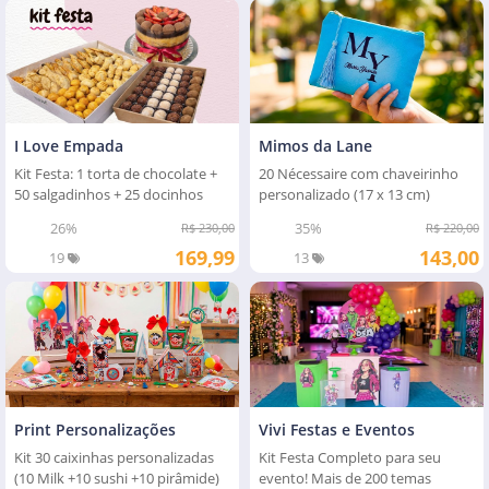
I Love Empada
Mimos da Lane
Kit Festa: 1 torta de chocolate +
20 Nécessaire com chaveirinho
50 salgadinhos + 25 docinhos
personalizado (17 x 13 cm)
26%
35%
R$ 230,00
R$ 220,00
169,99
143,00
19
13
Print Personalizações
Vivi Festas e Eventos
Kit 30 caixinhas personalizadas
Kit Festa Completo para seu
(10 Milk +10 sushi +10 pirâmide)
evento! Mais de 200 temas