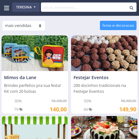
TERESINA
festa-e-decoracao
Festejar Eventos
Mimos da Lane
200 docinhos tradicionais na
Brindes perfeitos pra sua festa!
Festejar Eventos
Kit com 20 bolsas
50%
30%
R$ 300,00
R$ 200,00
149,90
140,00
44
79