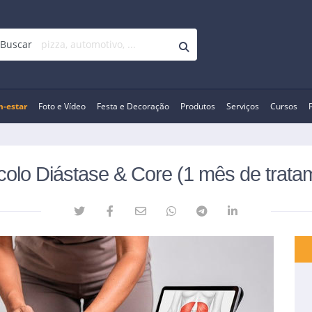
Buscar
-estar
Foto e Vídeo
Festa e Decoração
Produtos
Serviços
Cursos
colo Diástase & Core (1 mês de trata