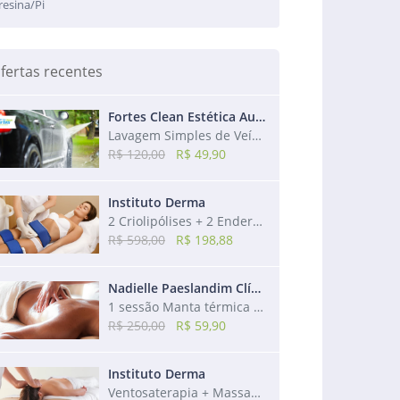
resina/Pi
fertas recentes
Fortes Clean Estética Automotiva
Lavagem Simples de Veículo + Aspiração + Higienização dos Bancos + Revitalização
R$ 120,00
R$ 49,90
Instituto Derma
2 Criolipólises + 2 Endermos + 2 Drenagens + 2 Modeladoras + 2 Utrassons
R$ 598,00
R$ 198,88
Nadielle Paeslandim Clínica de Estética
1 sessão Manta térmica + 1 sessão de Massagem redutora + 1 sessão de Drenagem
R$ 250,00
R$ 59,90
Instituto Derma
Ventosaterapia + Massagem Relaxante + Bônus: Massagem Craniana