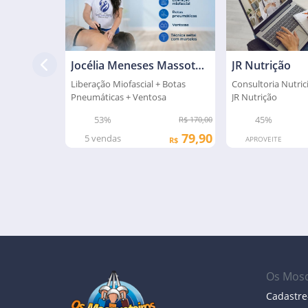
Jocélia Meneses Massoterapeuta
JR Nutrição
Liberação Miofascial + Botas
Consultoria Nutric
Pneumáticas + Ventosa
JR Nutrição
53%
45%
R$ 170,00
79,90
5
vendas
APROVEITE
R$
Os Mosq
Cadastre