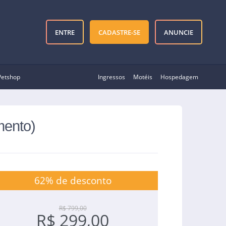
ENTRE
CADASTRE-SE
ANUNCIE
Petshop
Ingressos
Motéis
Hospedagem
mento)
62% de desconto
R$ 799,00
R$ 299,00