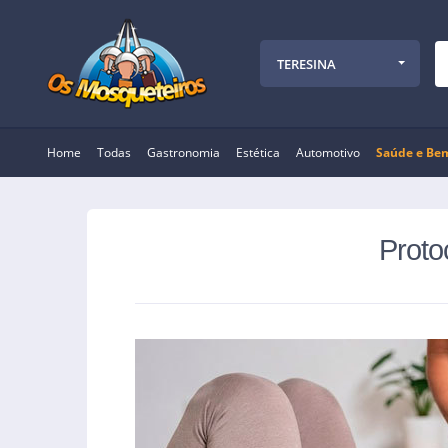
TERESINA
Home
Todas
Gastronomia
Estética
Automotivo
Saúde e Bem
Proto