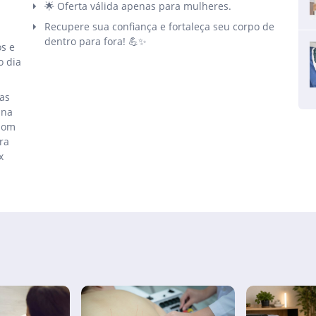
🌟 Oferta válida apenas para mulheres.
Recupere sua confiança e fortaleça seu corpo de
dentro para fora! 💪✨
os e
o dia
cas
 na
ssom
ra
x