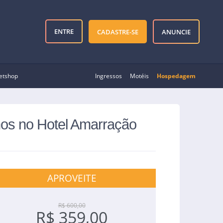
ENTRE
CADASTRE-SE
ANUNCIE
etshop
Ingressos
Motéis
Hospedagem
anos no Hotel Amarração
APROVEITE
R$ 600,00
R$ 359,00