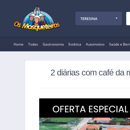
TERESINA
Home
Todas
Gastronomia
Estética
Automotivo
Saúde e Bem
2 diárias com café da 