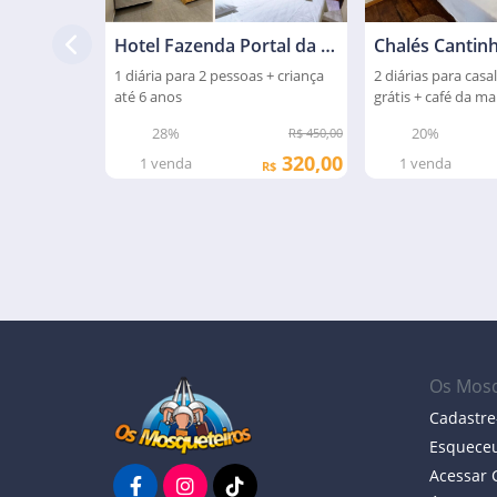
Hotel Fazenda Portal da Amazônia
1 diária para 2 pessoas + criança
2 diárias para casal
até 6 anos
grátis + café da m
28%
20%
R$ 450,00
320,00
1
venda
1
venda
R$
Os Mosq
Cadastre
Esqueceu
Acessar