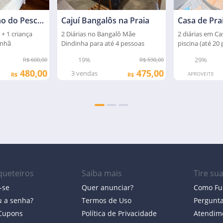
Chalés Cantinho do Pescador
Cajuí Bangalôs na Praia
Casa de Pra
 + 1 criança
2 Diárias no Bangalô Mãe
2 diárias em C
anhã
Dindinha para até 4 pessoas
piscina (até 20 
19%
29%
R$ 600,00
R$ 590,00
480,00
475,00
3
vendas
APROVEITE
R$
R$
ueteiros
Saiba mais
Tire su
-se
Quer anunciar?
Como Fu
 a senha?
Termos de Uso
Pergunt
 Cupons
Política de Privacidade
Atendim