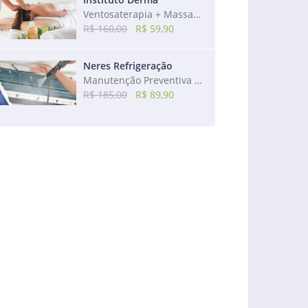
Ventosaterapia + Massagem Relaxante + Bônus: Massagem Craniana
R$ 160,00
R$ 59,90
Neres Refrigeração
Manutenção Preventiva de ar-condicionado de 7.500 a 24.000 btus
R$ 185,00
R$ 89,90