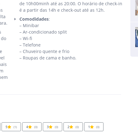
e
de 10h00minh até as 20:00. O horário de check-in
as
é a partir das 14h e check-out até as 12h.
lta
Comodidades
:
ara.
– Minibar
s
– Ar-condicionado split
 do
– Wi-fi
– Telefone
e
– Chuveiro quente e frio
vel
– Roupas de cama e banho.
nais
em
 bem
5
4
3
2
1
(1)
(0)
(0)
(0)
(0)