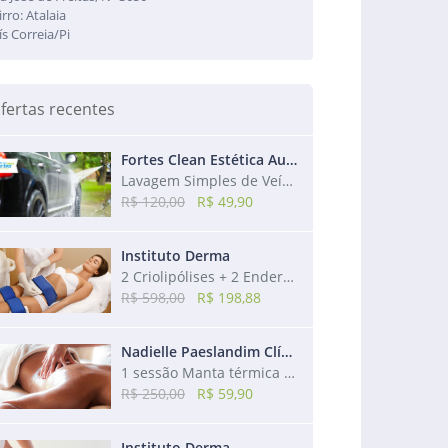
irro: Atalaia
ís Correia/Pi
fertas recentes
Fortes Clean Estética Automotiva
Lavagem Simples de Veículo + Aspiração + Higienização dos Bancos + Revitalização
R$ 120,00
R$ 49,90
Instituto Derma
2 Criolipólises + 2 Endermos + 2 Drenagens + 2 Modeladoras + 2 Utrassons
R$ 598,00
R$ 198,88
Nadielle Paeslandim Clínica de Estética
1 sessão Manta térmica + 1 sessão de Massagem redutora + 1 sessão de Drenagem
R$ 250,00
R$ 59,90
Instituto Derma