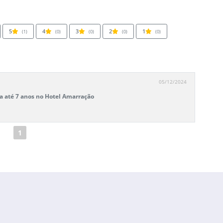
5
4
3
2
1
(1)
(0)
(0)
(0)
(0)
05/12/2024
ça até 7 anos no Hotel Amarração
1