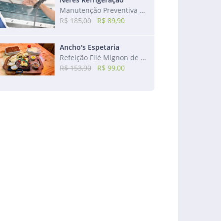
Manutenção Preventiva de ar-condicionado de 7.500 a 24.000 btus
R$ 185,00
R$ 89,90
Ancho's Espetaria
Refeição Filé Mignon de Sol na Manteiga + Acompanhamentos
R$ 153,90
R$ 99,00