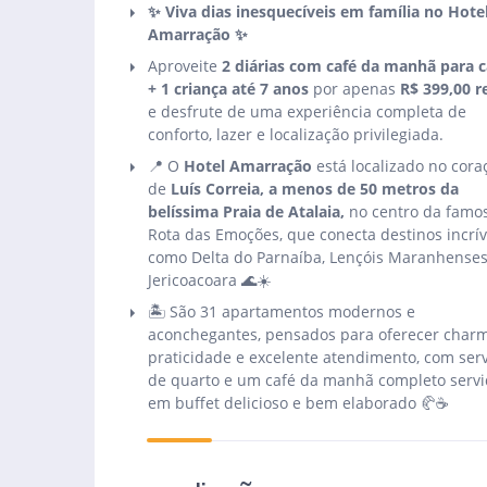
✨ Viva dias inesquecíveis em família no Hote
Amarração ✨
Aproveite
2 diárias com café da manhã para c
+ 1 criança até 7 anos
por apenas
R$ 399,00 r
e desfrute de uma experiência completa de
conforto, lazer e localização privilegiada.
📍 O
Hotel Amarração
está localizado no cora
de
Luís Correia, a menos de 50 metros da
belíssima Praia de Atalaia,
no centro da famo
Rota das Emoções, que conecta destinos incrív
como Delta do Parnaíba, Lençóis Maranhenses
Jericoacoara 🌊☀️
🏝️ São 31 apartamentos modernos e
aconchegantes, pensados para oferecer charm
praticidade e excelente atendimento, com ser
de quarto e um café da manhã completo serv
em buffet delicioso e bem elaborado 🥐☕