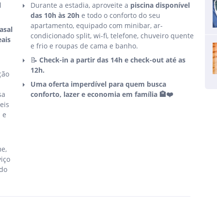
l
Durante a estadia, aproveite a
piscina disponível
das 10h às 20h
e todo o conforto do seu
apartamento, equipado com minibar, ar-
asal
condicionado split, wi-fi, telefone, chuveiro quente
eais
e frio e roupas de cama e banho.
📝
Check-in a partir das 14h e check-out até as
12h.
ção
Uma oferta imperdível para quem busca
sa
conforto, lazer e economia em família 🏨❤️
eis
 e
e,
viço
ido