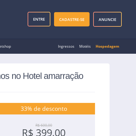
ENTRE
CADASTRE-SE
ANUNCIE
etshop
Ingressos
Motéis
Hospedagem
nos no Hotel amarração
33% de desconto
R$ 600,00
R$ 399,00