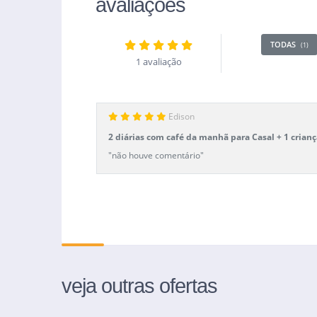
avaliações
TODAS
(1)
1 avaliação
Edison
2 diárias com café da manhã para Casal + 1 crian
"não houve comentário"
veja outras ofertas