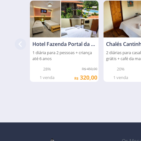
Hotel Fazenda Portal da Amazônia
1 diária para 2 pessoas + criança
2 diárias para casal
até 6 anos
grátis + café da m
28%
20%
R$ 450,00
320,00
1
venda
1
venda
R$
Os Mosq