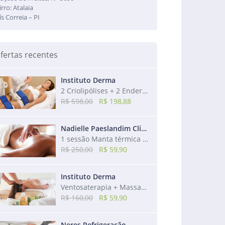
irro: Atalaia
ís Correia – PI
fertas recentes
Instituto Derma
2 Criolipólises + 2 Endermos + 2 Drenagens + 2 Modeladoras + 2 Utrassons
R$ 598,00
R$ 198,88
Nadielle Paeslandim Clínica de Estética
1 sessão Manta térmica + 1 sessão de Massagem redutora + 1 sessão de Drenagem
R$ 250,00
R$ 59,90
Instituto Derma
Ventosaterapia + Massagem Relaxante + Bônus: Massagem Craniana
R$ 160,00
R$ 59,90
Neres Refrigeração