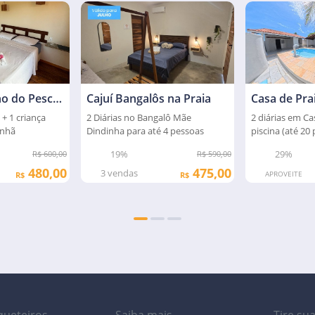
Chalés Cantinho do Pescador
Cajuí Bangalôs na Praia
Casa de Pra
 + 1 criança
2 Diárias no Bangalô Mãe
2 diárias em C
anhã
Dindinha para até 4 pessoas
piscina (até 20 
19%
29%
R$ 600,00
R$ 590,00
480,00
475,00
3
vendas
APROVEITE
R$
R$
ueteiros
Saiba mais
Tire su