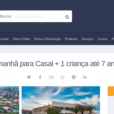
Buscar
-estar
Foto e Vídeo
Festa e Decoração
Produtos
Serviços
Cursos
P
 manhã para Casal + 1 criança até 7 a