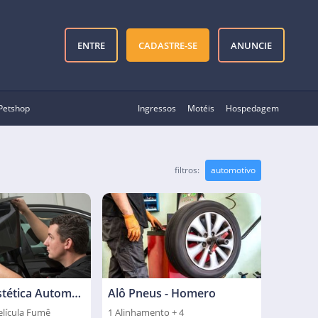
ENTRE
CADASTRE-SE
ANUNCIE
Petshop
Ingressos
Motéis
Hospedagem
filtros:
automotivo
Jet Auto - Estética Automotiva
Alô Pneus - Homero
elícula Fumê
1 Alinhamento + 4