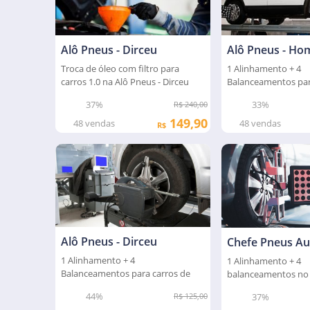
Alô Pneus - Dirceu
Alô Pneus - Ho
Troca de óleo com filtro para
1 Alinhamento + 4
carros 1.0 na Alô Pneus - Dirceu
Balanceamentos par
37%
33%
R$ 240,00
149,90
48
vendas
48
vendas
R$
Alô Pneus - Dirceu
Chefe Pneus Au
1 Alinhamento + 4
1 Alinhamento + 4
Balanceamentos para carros de
balanceamentos no
passeios
Auto Center
44%
37%
R$ 125,00