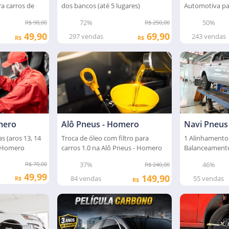
Automotiva pa
a carros de
dos bancos (até 5 lugares)
50%
72%
R$ 90,00
R$ 250,00
49,90
69,90
243
vendas
297
vendas
R$
R$
Navi Pneus
mero
Alô Pneus - Homero
1 Alinhamento
 (aros 13, 14
Troca de óleo com filtro para
Balanceamento
- Homero
carros 1.0 na Alô Pneus - Homero
SUV na Navi P
46%
R$ 70,00
37%
R$ 240,00
49,99
149,90
55
vendas
84
vendas
R$
R$