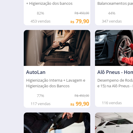
+ Higienização dos bancos
Balanceamentos par
passeio
82%
44%
R$ 450,00
79,90
453
vendas
347
vendas
R$
AutoLan
Alô Pneus - Ho
Higienização Interna + Lavagem e
Desempeno de Rodas
Higienização dos Bancos
e 15) na Alô Pneus 
77%
R$ 450,00
99,90
116
vendas
117
vendas
R$