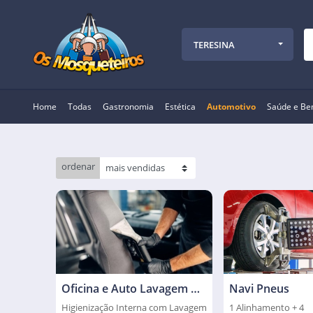
TERESINA
Home
Todas
Gastronomia
Estética
Automotivo
Saúde e Be
ordenar
Oficina e Auto Lavagem O Kleber
Navi Pneus
Higienização Interna com Lavagem
1 Alinhamento + 4