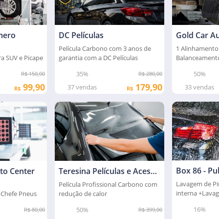
DC Películas
Gold Car A
mero
Película Carbono com 3 anos de
1 Alinhamento
garantia com a DC Películas
Balanceament
a SUV e Picape
computadoriza
35%
50%
R$ 280,00
R$ 150,00
179,90
99,90
37
vendas
33
vendas
R$
R$
Box 86 - Pu
to Center
Teresina Películas e Acessórios
Lavagem de Pi
Película Profissional Carbono com
interna +Lavag
 Chefe Pneus
redução de calor
rodas
16%
50%
R$ 80,00
R$ 399,00