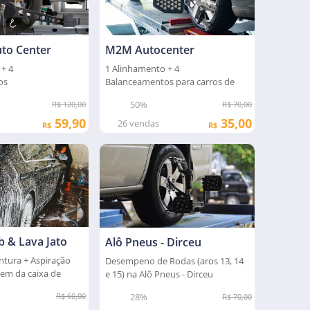
uto Center
M2M Autocenter
 + 4
1 Alinhamento + 4
os
Balanceamentos para carros de
dos na Gold Car
passeio
50%
R$ 120,00
R$ 70,00
59,90
35,00
26
vendas
R$
R$
b & Lava Jato
Alô Pneus - Dirceu
ntura + Aspiração
Desempeno de Rodas (aros 13, 14
em da caixa de
e 15) na Alô Pneus - Dirceu
28%
R$ 60,00
R$ 70,00