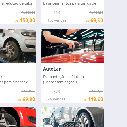
ra redução de calor
Balanceamentos para carros de
passeio
44%
R$ 300,00
R$ 125,00
150,00
69,90
150
vendas
R$
R$
AutoLan
 + 4
Diamantação da Pintura
s para picapes e
(Descontaminação +
neus
Espelhamento + Proteção
75%
R$ 130,00
R$ 600,00
69,90
149,90
49
vendas
R$
R$