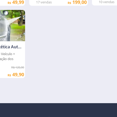
49,99
199,00
10
vendas
17
vendas
R$
R$
Fortes Clean Estética Automotiva
 Veículo +
zação dos
R$ 120,00
49,90
R$