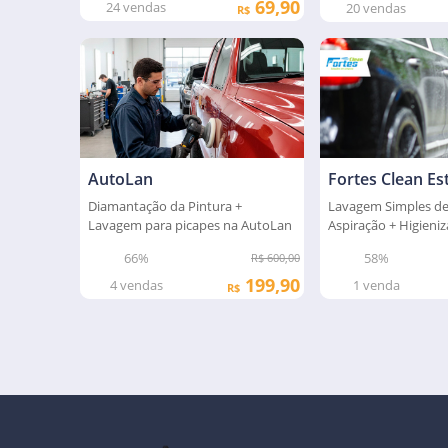
69,90
24
vendas
20
vendas
R$
AutoLan
Lavagem Simples de
Diamantação da Pintura +
Aspiração + Higieni
Lavagem para picapes na AutoLan
Bancos
58%
66%
R$ 600,00
199,90
1
venda
4
vendas
R$