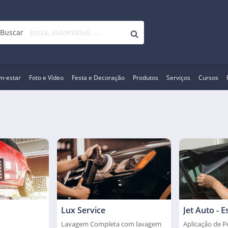
Buscar
m-estar
Foto e Vídeo
Festa e Decoração
Produtos
Serviços
Cursos
Lux Service
Aplicação de P
Lavagem Completa com lavagem