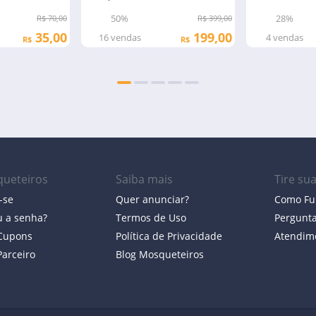
50%
28%
R$ 70,00
R$ 399,00
35,00
199,00
16
vendas
4
vendas
R$
R$
ueteiros
Saiba mais
Tire su
-se
Quer anunciar?
Como Fu
 a senha?
Termos de Uso
Pergunt
 Cupons
Política de Privacidade
Atendim
Parceiro
Blog Mosqueteiros