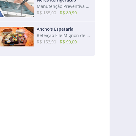
Manutenção Preventiva de ar-condicionado de 7.500 a 24.000 btus
R$ 185,00
R$ 89,90
Ancho's Espetaria
Refeição Filé Mignon de Sol na Manteiga + Acompanhamentos
R$ 153,90
R$ 99,00