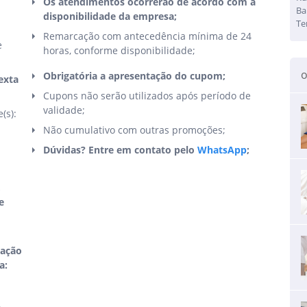
Os atendimentos ocorrerão de acordo com a
Ba
disponibilidade da empresa;
Te
Remarcação com antecedência mínima de 24
e
horas, conforme disponibilidade;
o
Obrigatória a apresentação do cupom;
exta
Cupons não serão utilizados após período de
validade;
(s):
Não cumulativo com outras promoções;
Dúvidas? Entre em contato pelo
WhatsApp
;
,
e
nação
a: