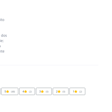
ito
 dos
ie;
a
nte
5
4
3
2
1
(48)
(2)
(0)
(0)
(2)