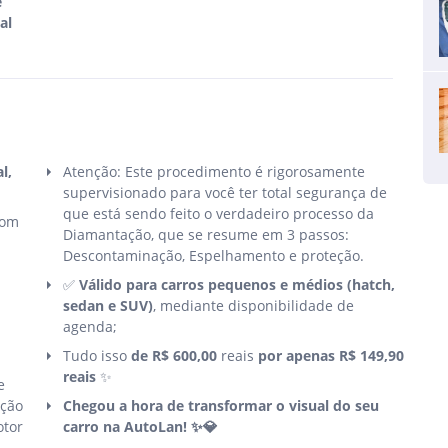
e
al
l,
Atenção: Este procedimento é rigorosamente
supervisionado para você ter total segurança de
que está sendo feito o verdadeiro processo da
com
Diamantação, que se resume em 3 passos:
Descontaminação, Espelhamento e proteção.
✅
Válido para carros pequenos e médios (hatch,
sedan e SUV)
, mediante disponibilidade de
agenda;
Tudo isso
de R$ 600,00
reais
por apenas R$ 149,90
reais
✨
e
ação
Chegou a hora de transformar o visual do seu
otor
carro na AutoLan! ✨💎