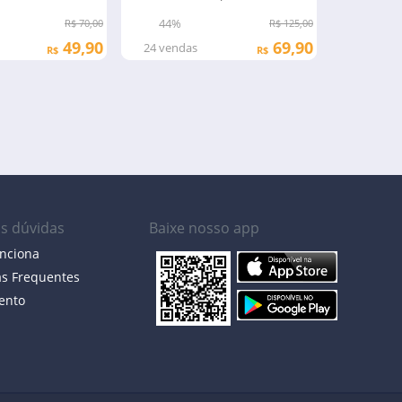
passeios
Auto Cente
44%
37%
R$ 125,00
R$ 70,00
69,90
49,90
24
vendas
20
venda
R$
R$
as dúvidas
Baixe nosso app
nciona
as Frequentes
ento