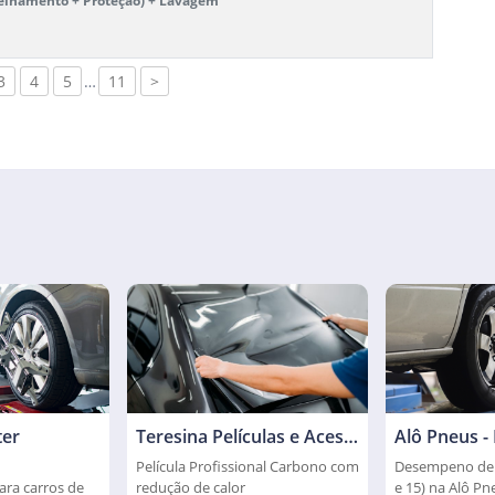
elhamento + Proteção) + Lavagem
3
4
5
…
11
>
er
Teresina Películas e Acessórios
Alô Pneus -
Película Profissional Carbono com
Desempeno de R
ra carros de
redução de calor
e 15) na Alô Pn