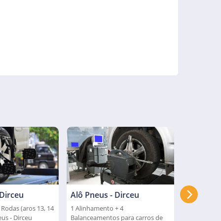
Alô Pneus - Dirceu
 Dirceu
Chefe Pn
1 Alinhamento + 4
odas (aros 13, 14
1 Alinhamen
Balanceamentos para carros de
eus - Dirceu
balanceame