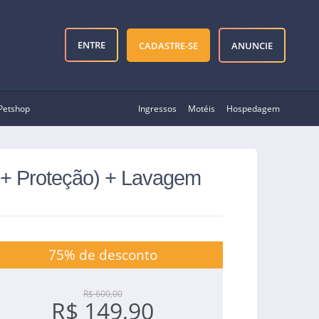
ENTRE
CADASTRE-SE
ANUNCIE
Petshop
Ingressos
Motéis
Hospedagem
 + Proteção) + Lavagem
75% de desconto
R$ 600,00
R$ 149,90