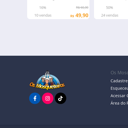
rodas
passeio
16%
50%
R$ 60,00
49,90
10
vendas
24
vendas
R$
Os Mosq
Cadastre
Esqueceu
Acessar
Área do 