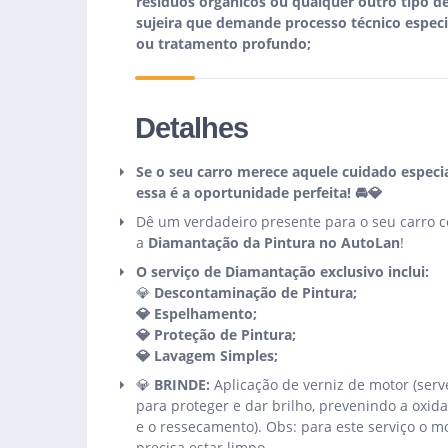
resíduos orgânicos ou qualquer outro tipo d
sujeira que demande processo técnico especi
ou tratamento profundo;
Detalhes
Se o seu carro merece aquele cuidado especia
essa é a oportunidade perfeita! 🚘💎
Dê um verdadeiro presente para o seu carro 
a
Diamantação da Pintura no AutoLan
!
O serviço de Diamantação exclusivo inclui:
💎
Descontaminação de Pintura;
💎 Espelhamento;
💎 Proteção de Pintura;
💎 Lavagem Simples;
💎
BRINDE:
Aplicação de verniz de motor (serv
para proteger e dar brilho, prevenindo a oxid
e o ressecamento). Obs: para este serviço o m
precisa estar limpo.