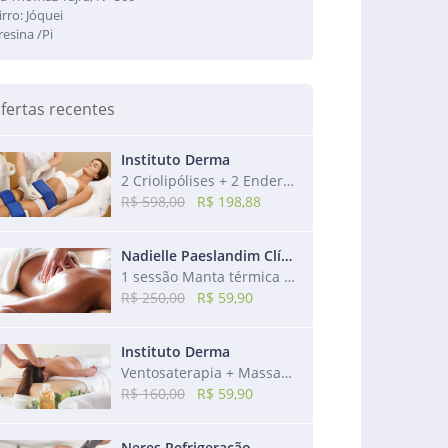
irro: Jóquei
resina /Pi
fertas recentes
Instituto Derma
2 Criolipólises + 2 Endermos + 2 Drenagens + 2 Modeladoras + 2 Utrassons
R$ 598,00
R$ 198,88
Nadielle Paeslandim Clínica de Estética
1 sessão Manta térmica + 1 sessão de Massagem redutora + 1 sessão de Drenagem
R$ 250,00
R$ 59,90
Instituto Derma
Ventosaterapia + Massagem Relaxante + Bônus: Massagem Craniana
R$ 160,00
R$ 59,90
Neres Refrigeração