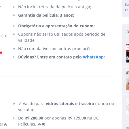
Ba
e
Não inclui retirada da película antiga;
Te
Garantia da película: 3 anos;
Obrigatória a apresentação do cupom;
o
Cupons não serão utilizados após período de
(s):
validade;
Não cumulativo com outras promoções;
de
Dúvidas? Entre em contato pelo
WhatsApp
;
✔ Válido para
vidros laterais e traseiro
(fundo do
veículo);
De
R$ 280,00
por apenas
R$ 179,90
na
DC
ta!
A
Películas
. 🔥🚘