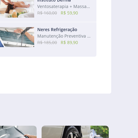
Ventosaterapia + Massagem Relaxante + Bônus: Massagem Craniana
R$ 160,00
R$ 59,90
Neres Refrigeração
Manutenção Preventiva de ar-condicionado de 7.500 a 24.000 btus
R$ 185,00
R$ 89,90