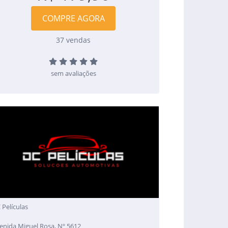
COMPRE AGORA
37 vendas
sem avaliações
 Películas
enida Miguel Rosa, Nº 5612