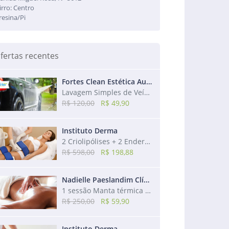
irro: Centro
resina/Pi
fertas recentes
Fortes Clean Estética Automotiva
Lavagem Simples de Veículo + Aspiração + Higienização dos Bancos + Revitalização
R$ 120,00
R$ 49,90
Instituto Derma
2 Criolipólises + 2 Endermos + 2 Drenagens + 2 Modeladoras + 2 Utrassons
R$ 598,00
R$ 198,88
Nadielle Paeslandim Clínica de Estética
1 sessão Manta térmica + 1 sessão de Massagem redutora + 1 sessão de Drenagem
R$ 250,00
R$ 59,90
Instituto Derma