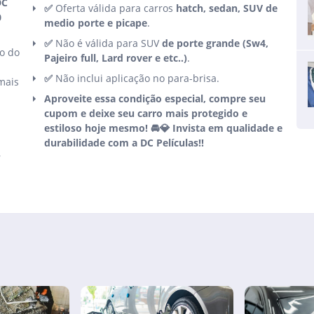
DC
✅
Oferta válida para carros
hatch, sedan, SUV de
0
medio porte e picape
.
✅
Não é válida para SUV
de porte grande (
Sw4,
o do
Pajeiro full, Lard rover e etc..)
.
✅
Não inclui aplicação no para-brisa.
mais
Aproveite essa condição especial, compre seu
cupom e deixe seu carro mais protegido e
estiloso hoje mesmo! 🚘💎 Invista em qualidade e
durabilidade com a DC Películas!!
r