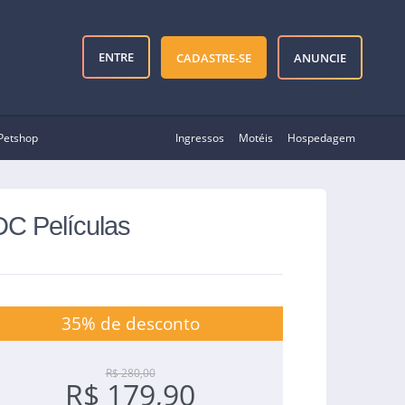
ENTRE
CADASTRE-SE
ANUNCIE
Petshop
Ingressos
Motéis
Hospedagem
DC Películas
35% de desconto
R$ 280,00
R$ 179,90