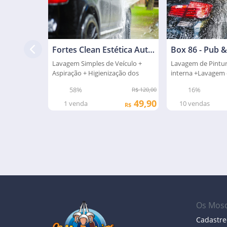
Fortes Clean Estética Automotiva
Box 86 - Pub &
Lavagem Simples de Veículo +
Lavagem de Pintur
Aspiração + Higienização dos
interna +Lavagem 
Bancos
rodas
58%
16%
R$ 120,00
49,90
1
venda
10
vendas
R$
Os Mosq
Cadastre