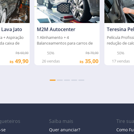
 Lava Jato
M2M Autocenter
a + Aspiração
1 Alinhamento + 4
Película Profi
da caixa de
Balanceamentos para carros de
redução de cal
passeio
50%
50%
R$ 60,00
R$ 70,00
49,90
35,00
26
vendas
17
vendas
R$
R$
ueteiros
Saiba mais
Tire su
-se
Quer anunciar?
Como Fu