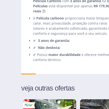
Película Carbono
com
3 anos de garantia
na
Películas
está disponível por apenas
R$ 179,9
reais
😍
A
Película carbono
proporciona maior bloquei
calor, mais privacidade, proteção contra raios
solares e acabamento sofisticado, garantindo 
conforto e segurança para você e seu veículo
.
✔
3 anos de garantia;
✔
Não desbota;
✔ Possui
maior durabilidade
e oferece melho
conforto térmico;
veja outras ofertas