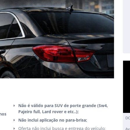
Não é válido para SUV de porte grande (
Sw4,
Pajeiro full, Lard rover e etc..)
;
anos
DC
Não inclui aplicação no para-brisa;
Oferta não inclui busca e entrega do veículo;
Av