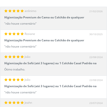
anônimo
21/02/2026
Higienização Premium de Cama ou Colchão de qualquer
tamanho na Master Clean
"não houve comentário"
Rosiane
30/10/2025
Higienização Premium de Cama ou Colchão de qualquer
tamanho na Master Clean
"não houve comentário"
João
22/08/2024
Higienização de Sofá (até 3 lugares) ou 1 Colchão Casal Padrão na
Master Clean
Ótimo trabalho.
João
22/08/2024
Higienização de Sofá (até 3 lugares) ou 1 Colchão Casal Padrão na
Master Clean
"não houve comentário"
Jeahn
23/07/2024