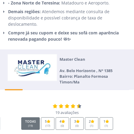
- Zona Norte de Teresina:
Matadouro e Aeroporto.
Demais regiões:
Atendemos mediante consulta de
disponibilidade e possível cobrança de taxa de
deslocamento.
Compre já seu cupom e deixe seu sofá com aparência
renovada pagando pouco! 🧼✨
Master Clean
Av. Belo Horizonte , Nº 1385
Bairro: Planalto Formosa
Timon/Ma
19 avaliações
TODAS
5
4
3
2
1
(19)
(17)
(0)
(0)
(1)
(1)