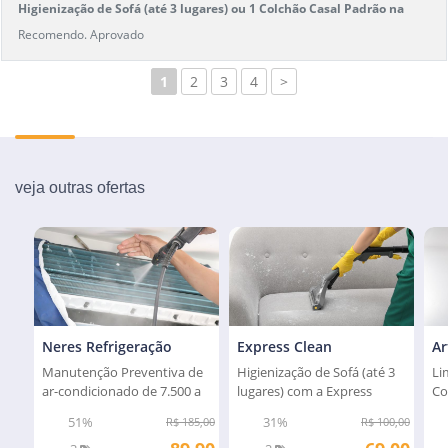
Higienização de Sofá (até 3 lugares) ou 1 Colchão Casal Padrão na
Master Clean
Recomendo. Aprovado
1
2
3
4
>
veja outras ofertas
Neres Refrigeração
Express Clean
Ar
Manutenção Preventiva de
Higienização de Sofá (até 3
Li
ar-condicionado de 7.500 a
lugares) com a Express
Co
24.000 btus
Clean
51%
31%
R$ 185,00
R$ 100,00