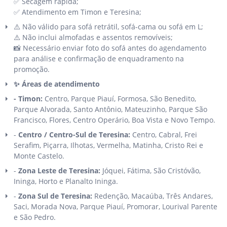
✅ Secagem rápida;
✅ Atendimento em Timon e Teresina;
⚠️
Não válido para sofá retrátil, sofá-cama ou sofá em L;
⚠️
Não inclui almofadas e assentos removíveis;
📸 Necessário enviar foto do sofá antes do agendamento
para análise e confirmação de enquadramento na
promoção.
✨ Áreas de atendimento
- Timon:
Centro, Parque Piauí, Formosa, São Benedito,
Parque Alvorada, Santo Antônio, Mateuzinho, Parque São
Francisco, Flores, Centro Operário, Boa Vista e Novo Tempo.
-
Centro / Centro-Sul de Teresina:
Centro, Cabral, Frei
Serafim, Piçarra, Ilhotas, Vermelha, Matinha, Cristo Rei e
Monte Castelo.
-
Zona Leste de Teresina:
Jóquei, Fátima, São Cristóvão,
Ininga, Horto e Planalto Ininga.
-
Zona Sul de Teresina:
Redenção, Macaúba, Três Andares,
Saci, Morada Nova, Parque Piauí, Promorar, Lourival Parente
e São Pedro.