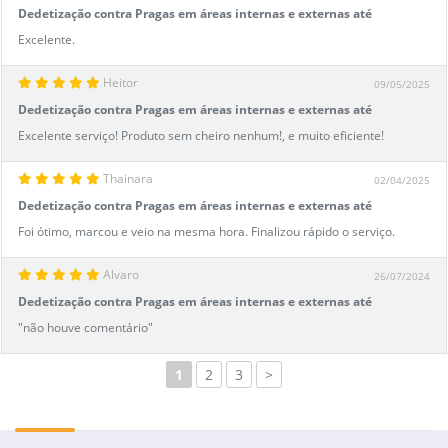
Dedetização contra Pragas em áreas internas e externas até
200m²
Excelente.
Heitor
09/05/2025
Dedetização contra Pragas em áreas internas e externas até
200m²
Excelente serviço! Produto sem cheiro nenhum!, e muito eficiente!
Thainara
02/04/2025
Dedetização contra Pragas em áreas internas e externas até
200m²
Foi ótimo, marcou e veio na mesma hora. Finalizou rápido o serviço.
Alvaro
26/07/2024
Dedetização contra Pragas em áreas internas e externas até
200m²
"não houve comentário"
1
2
3
>