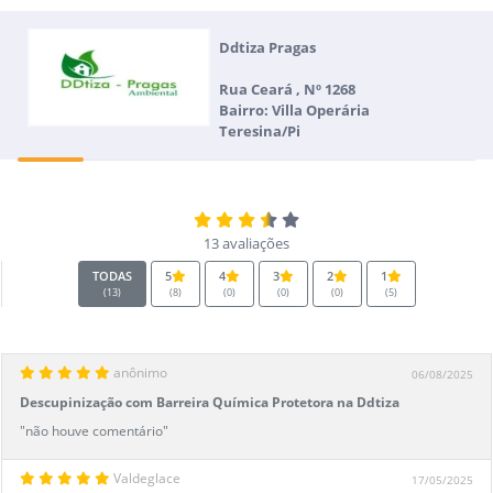
Ddtiza Pragas
Rua Ceará , Nº 1268
Bairro: Villa Operária
Teresina/Pi
13 avaliações
TODAS
5
4
3
2
1
(13)
(8)
(0)
(0)
(0)
(5)
anônimo
06/08/2025
Descupinização com Barreira Química Protetora na Ddtiza
Pragas
"não houve comentário"
Valdeglace
17/05/2025