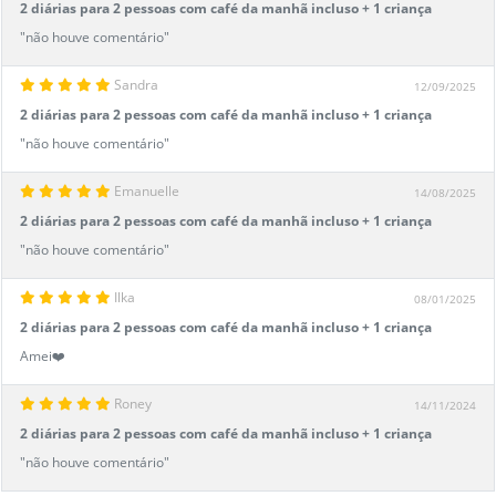
2 diárias para 2 pessoas com café da manhã incluso + 1 criança
até 7 anos
"não houve comentário"
Sandra
12/09/2025
2 diárias para 2 pessoas com café da manhã incluso + 1 criança
até 7 anos
"não houve comentário"
Emanuelle
14/08/2025
2 diárias para 2 pessoas com café da manhã incluso + 1 criança
até 7 anos
"não houve comentário"
Ilka
08/01/2025
2 diárias para 2 pessoas com café da manhã incluso + 1 criança
até 7 anos
Amei❤️
Roney
14/11/2024
2 diárias para 2 pessoas com café da manhã incluso + 1 criança
até 7 anos
"não houve comentário"