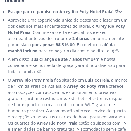
Detalhes
Escape para o paraíso no Arrey Rio Poty Hotel Praia! 🌴✨
Aproveite uma experiência única de descanso e lazer em um
dos destinos mais encantadores do litoral, o
Arrey Rio Poty
Hotel Praia
. Com nossa oferta especial, você e seu
acompanhante vão desfrutar de
2 diárias
em um ambiente
paradisíaco
por apenas R$ 516,00.
E o melhor:
café da
manhã incluso
para começar o dia com o pé direito! 🥐☕️
Além disso,
sua criança de até 7 anos
também é nossa
convidada e se hospeda de graça, garantindo diversão para
toda a família. 😍
O
Arrey Rio Poty Praia
fica situado em
Luis Correia
, a menos
de 1 km da Praia de Atalaia, o
Arrey Rio Poty Praia
oferece
acomodações com academia, estacionamento privativo
gratuito, jardim e restaurante. Este hotel 4 estrelas dispõe
de bar e quartos com ar-condicionado, Wi-Fi gratuito e
banheiro privativo. A acomodação oferece serviço de quarto
e recepção 24 horas. Os quartos do hotel possuem varanda.
Os quartos do
Arrey Rio Poty Praia
estão equipados com TV
e amenidades de banho gratuitas. A acomodação serve café