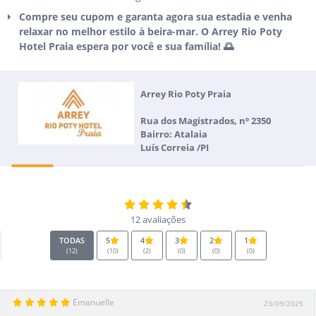
Compre seu cupom e garanta agora sua estadia e venha
relaxar no melhor estilo à beira-mar. O Arrey Rio Poty
Hotel Praia espera por você e sua família! 🌅
Arrey Rio Poty Praia
Rua dos Magistrados, nº 2350
Bairro: Atalaia
Luís Correia /PI
12 avaliações
TODAS
5
4
3
2
1
(12)
(10)
(2)
(0)
(0)
(0)
Emanuelle
23/09/2025