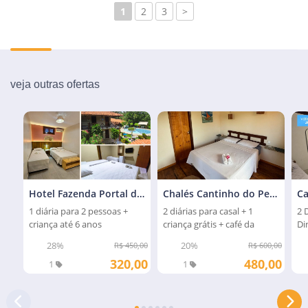
1
2
3
>
veja outras ofertas
Hotel Fazenda Portal da Amazônia
Chalés Cantinho do Pescador
Ca
1 diária para 2 pessoas +
2 diárias para casal + 1
2 
criança até 6 anos
criança grátis + café da
Di
manhã
28%
20%
R$ 450,00
R$ 600,00
320,00
480,00
1
1