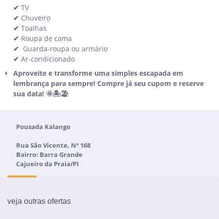
✔
TV
✔
Chuveiro
✔
Toalhas
✔
Roupa de cama
✔
Guarda-roupa ou armário
✔
Ar-condicionado
Aproveite e transforme uma simples escapada em
lembrança para sempre! Compre já seu cupom e reserve
sua data! 🌞🏝️🏖️
Pousada Kalango
Rua São Vicente, Nº 168
Bairro: Barra Grande
Cajueiro da Praia/PI
veja outras ofertas