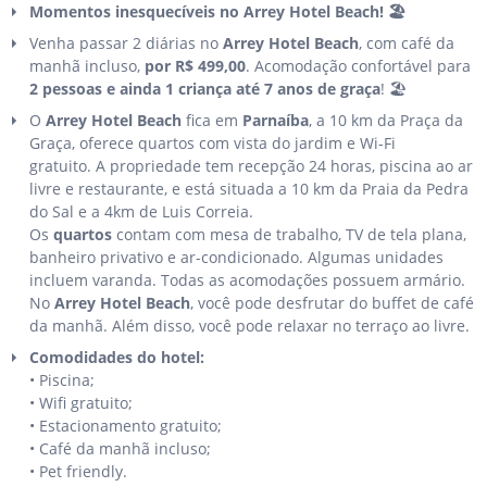
Momentos inesquecíveis no Arrey Hotel Beach! 🏖️
Venha passar 2 diárias no
Arrey Hotel Beach
, com café da
manhã incluso,
por R$ 499,00
. Acomodação confortável para
2 pessoas e ainda 1 criança até 7 anos de graça
! 🏖️
O
Arrey Hotel Beach
fica em
Parnaíba
, a 10 km da Praça da
Graça, oferece quartos com vista do jardim e Wi-Fi
gratuito. A propriedade tem recepção 24 horas, piscina ao ar
livre e restaurante, e está situada a 10 km da Praia da Pedra
do Sal e a 4km de Luis Correia.
Os
quartos
contam com mesa de trabalho, TV de tela plana,
banheiro privativo e ar-condicionado. Algumas unidades
incluem varanda. Todas as acomodações possuem armário.
No
Arrey Hotel Beach
, você pode desfrutar do buffet de café
da manhã. Além disso, você pode relaxar no terraço ao livre.
Comodidades do hotel:
• Piscina;
• Wifi gratuito;
• Estacionamento gratuito;
• Café da manhã incluso;
• Pet friendly.