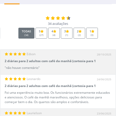
34 avaliações
TODAS
5
4
3
2
1
(34)
(27)
(4)
(1)
(2)
(0)
Edson
28/10/2025
2 diárias para 2 adultos com café da manhã (cortesia para 1
criança até 7 anos)
"não houve comentário"
Leonardo
24/06/2025
2 diárias para 2 adultos com café da manhã (cortesia para 1
criança até 7 anos)
Foi uma experiência muito boa. Os funcionários extremamente educados
e atenciosos. O café da manhã maravilhoso, opções deliciosas para
começar bem o dia. Os quartos são amplos e confortáveis.
Laurielson
23/06/2025