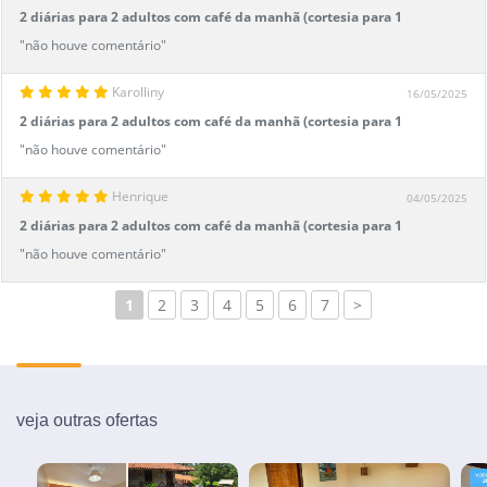
2 diárias para 2 adultos com café da manhã (cortesia para 1
criança até 7 anos)
"não houve comentário"
Karolliny
16/05/2025
2 diárias para 2 adultos com café da manhã (cortesia para 1
criança até 7 anos)
"não houve comentário"
Henrique
04/05/2025
2 diárias para 2 adultos com café da manhã (cortesia para 1
criança até 7 anos)
"não houve comentário"
1
2
3
4
5
6
7
>
veja outras ofertas