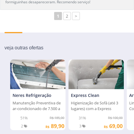
formiguinhas desapareceram. Recomendo serviço!
1
2
>
veja outras ofertas
Neres Refrigeração
Express Clean
Ar
Manutenção Preventiva de
Higienização de Sofá (até 3
Li
ar-condicionado de 7.500 a
lugares) com a Express
Co
24.000 btus
Clean
51%
31%
R$ 185,00
R$ 100,00
89,90
69,00
2
3
R$
R$