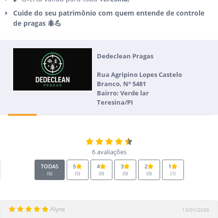
Cuide do seu patrimônio com quem entende de controle
de pragas 🐜💪
Dedeclean Pragas
Rua Agripino Lopes Castelo
Branco, Nº 5481
Bairro: Verde lar
Teresina/PI
6 avaliações
TODAS
5
4
3
2
1
(6)
(5)
(0)
(0)
(0)
(1)
Alyne
13/01/2026