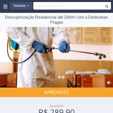
TERESINA
Descupinização Residencial até 200m² com a Dedeclean
Pragas
APROVEITE
R$ 699,90
R$ 289,90