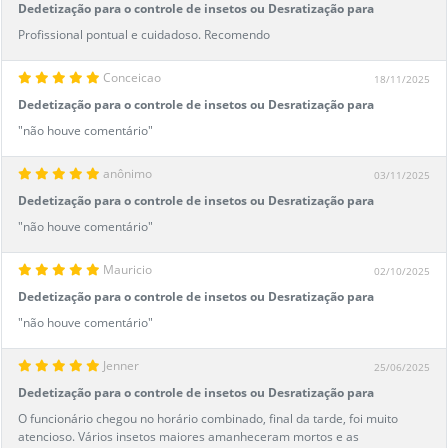
Dedetização para o controle de insetos ou Desratização para
áreas até 100m²
Profissional pontual e cuidadoso. Recomendo
Conceicao
18/11/2025
Dedetização para o controle de insetos ou Desratização para
áreas até 100m²
"não houve comentário"
anônimo
03/11/2025
Dedetização para o controle de insetos ou Desratização para
áreas até 100m²
"não houve comentário"
Mauricio
02/10/2025
Dedetização para o controle de insetos ou Desratização para
áreas até 100m²
"não houve comentário"
Jenner
25/06/2025
Dedetização para o controle de insetos ou Desratização para
áreas até 200m²
O funcionário chegou no horário combinado, final da tarde, foi muito
atencioso. Vários insetos maiores amanheceram mortos e as