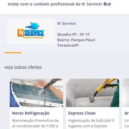
todas com o cuidado profissional da N’ Service! 🐜🌿
N’ Service
Quadra 97 – Nº 17
Bairro: Parque Piauí
Teresina/Pi
veja outras ofertas
Neres Refrigeração
Express Clean
Ar
Manutenção Preventiva de
Higienização de Sofá (até 3
Li
ar-condicionado de 7.500 a
lugares) com a Express
Co