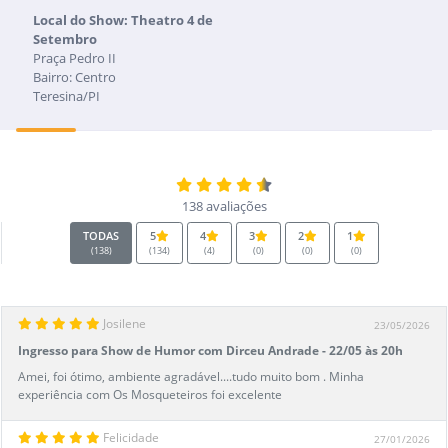
Local do Show: Theatro 4 de
Setembro
Praça Pedro II
Bairro: Centro
Teresina/PI
138 avaliações
TODAS
5
4
3
2
1
(138)
(134)
(4)
(0)
(0)
(0)
Josilene
23/05/2026
Ingresso para Show de Humor com Dirceu Andrade - 22/05 às 20h
Amei, foi ótimo, ambiente agradável....tudo muito bom . Minha
experiência com Os Mosqueteiros foi excelente
Felicidade
27/01/2026