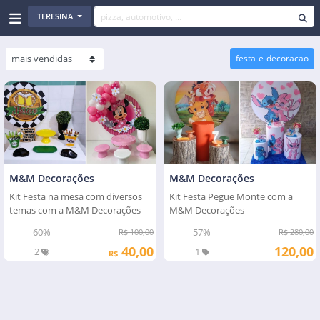
TERESINA
festa-e-decoracao
M&M Decorações
M&M Decorações
Kit Festa na mesa com diversos
Kit Festa Pegue Monte com a
temas com a M&M Decorações
M&M Decorações
60%
57%
R$ 100,00
R$ 280,00
40,00
120,00
2
1
R$