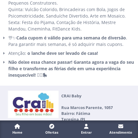
Pequenos Construtores.
Quinta: Vulcão Colorido, Brincadeiras com Bola, Jogos de
Psicomotricidade, Sanduíche Divertido, Arte em Mosaico.
Sexta: Festa do Pijama, Contação de História, Mestre
Mandou, Cineminha, FitDance Kids.
🎊✨
Cada cupom é válido para uma semana de diversão
.
Para garantir mais semanas, é só adquirir mais cupons.
Atenção:
o lanche deve ser levado de casa!
Não deixe essa chance passar! Garanta agora a vaga do seu
filho e transforme as férias dele em uma experiência
inesquecível! 🤹‍♀️🎠
CRAI Baby
Rua Marcos Parente, 1057
Bairro: Fátima
Teresina /PI
Home
Ofertas
Entrar
Atendimento