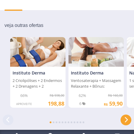
veja outras ofertas
Instituto Derma
Instituto Derma
Ventosaterapia + Massagem
2 Criolipólises + 2 Endermos
1 
Relaxante + Bônus:
+ 2 Drenagens + 2
se
Massagem Craniana
Modeladoras
re
62%
66%
R$ 160,00
R$ 598,00
59,90
198,88
6
APROVEITE
R$