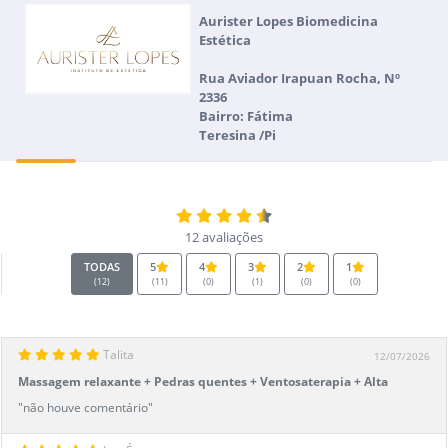
Aurister Lopes Biomedicina
Estética
Rua Aviador Irapuan Rocha, Nº
2336
Bairro: Fátima
Teresina /Pi
12 avaliações
TODAS
5
4
3
2
1
(12)
(11)
(0)
(1)
(0)
(0)
Talita
12/07/2026
Massagem relaxante + Pedras quentes + Ventosaterapia + Alta
frequência capilar
"não houve comentário"