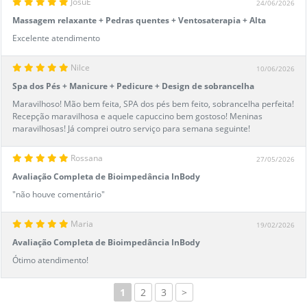
JosuÉ
24/06/2026
Massagem relaxante + Pedras quentes + Ventosaterapia + Alta
frequência capilar
Excelente atendimento
Nilce
10/06/2026
Spa dos Pés + Manicure + Pedicure + Design de sobrancelha
Maravilhoso! Mão bem feita, SPA dos pés bem feito, sobrancelha perfeita!
Recepção maravilhosa e aquele capuccino bem gostoso! Meninas
maravilhosas! Já comprei outro serviço para semana seguinte!
Rossana
27/05/2026
Avaliação Completa de Bioimpedância InBody
"não houve comentário"
Maria
19/02/2026
Avaliação Completa de Bioimpedância InBody
Ótimo atendimento!
1
2
3
>