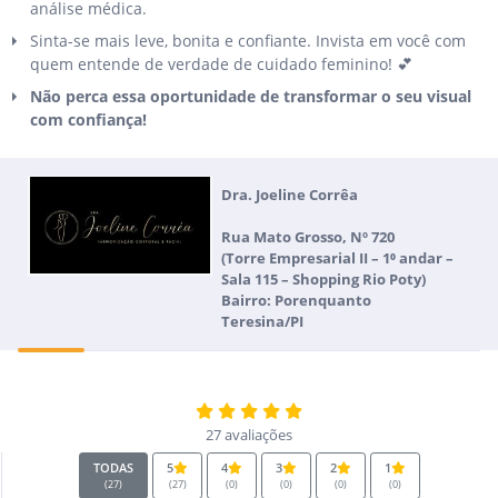
análise médica.
Sinta-se mais leve, bonita e confiante. Invista em você com
quem entende de verdade de cuidado feminino! 💕
Não perca essa oportunidade de transformar o seu visual
com confiança!
Dra. Joeline Corrêa
Rua Mato Grosso, Nº 720
(Torre Empresarial II – 1⁰ andar –
Sala 115 – Shopping Rio Poty)
Bairro: Porenquanto
Teresina/PI
27 avaliações
TODAS
5
4
3
2
1
(27)
(27)
(0)
(0)
(0)
(0)