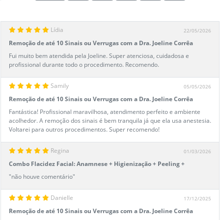
Lídia
22/05/2026
Remoção de até 10 Sinais ou Verrugas com a Dra. Joeline Corrêa
Fui muito bem atendida pela Joeline. Super atenciosa, cuidadosa e
profissional durante todo o procedimento. Recomendo.
Samily
05/05/2026
Remoção de até 10 Sinais ou Verrugas com a Dra. Joeline Corrêa
Fantástica! Profissional maravilhosa, atendimento perfeito e ambiente
acolhedor. A remoção dos sinais é bem tranquila já que ela usa anestesia.
Voltarei para outros procedimentos. Super recomendo!
Regina
01/03/2026
Combo Flacidez Facial: Anamnese + Higienização + Peeling +
Microagulhamento
"não houve comentário"
Danielle
17/12/2025
Remoção de até 10 Sinais ou Verrugas com a Dra. Joeline Corrêa