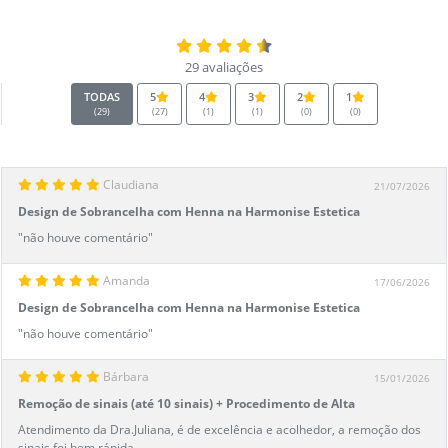
29 avaliações
TODAS
5
4
3
2
1
(29)
(27)
(1)
(1)
(0)
(0)
Claudiana
21/07/2026
Design de Sobrancelha com Henna na Harmonise Estetica
Avançada
"não houve comentário"
Amanda
17/06/2026
Design de Sobrancelha com Henna na Harmonise Estetica
Avançada
"não houve comentário"
Bárbara
15/01/2026
Remoção de sinais (até 10 sinais) + Procedimento de Alta
Frequência
Atendimento da Dra.Juliana, é de excelência e acolhedor, a remoção dos
sinais foi bem rápida.