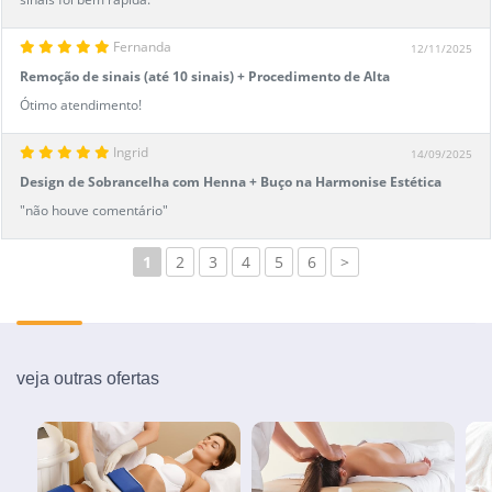
Fernanda
12/11/2025
Remoção de sinais (até 10 sinais) + Procedimento de Alta
Frequência
Ótimo atendimento!
Ingrid
14/09/2025
Design de Sobrancelha com Henna + Buço na Harmonise Estética
Avançada
"não houve comentário"
1
2
3
4
5
6
>
veja outras ofertas