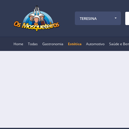
TERESINA
Home
Todas
Gastronomia
Estética
Automotivo
Saúde e Be