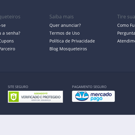
ueteiros
Saiba mais
Tire su
-se
Quer anunciar?
Como Fu
 a senha?
Termos de Uso
Pergunt
 Cupons
Política de Privacidade
Atendim
Parceiro
Blog Mosqueteiros
SITE SEGURO
PAGAMENTO SEGURO