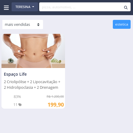
TERESINA
estetica
Espaço Life
2 Criolipólise + 2 Lipocavitação +
2 Hidrolipoclasia + 2 Drenagem
83%
R$ 1.200,00
199,90
11